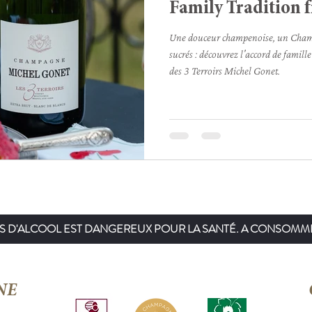
Family Tradition
Une douceur champenoise, un Champ
sucrés : découvrez l'accord de fami
des 3 Terroirs Michel Gonet.
US D'ALCOOL EST DANGEREUX POUR LA SANTÉ. A CONSOM
NE