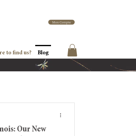
Mon Compte
e to find us?
Blog
ois: Our New