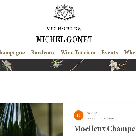
hampagne
Bordeaux
Wine Tourism
Events
Wher
Diane S.
Jun 29
3 min read
Moelleux Champen