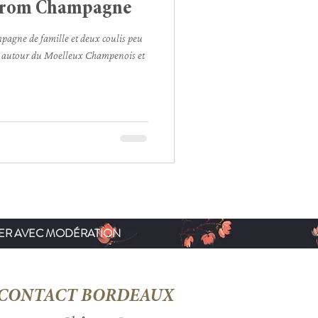
 from Champagne
agne de famille et deux coulis peu
lle autour du Moelleux Champenois et
MER AVEC
MODÉRATION
CONTACT BORDEAUX